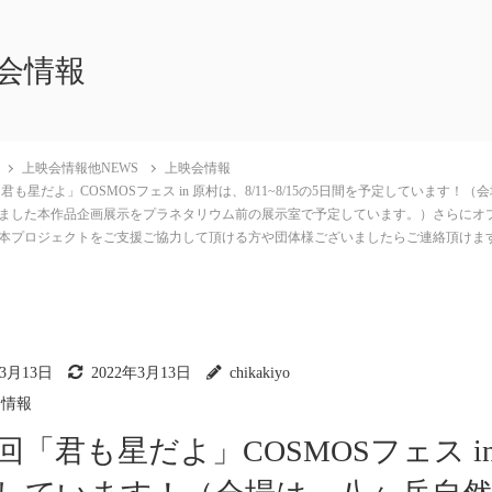
会情報
上映会情報他NEWS
上映会情報
君も星だよ」COSMOSフェス in 原村は、8/11~8/15の5日間を予定してい
ました本作品企画展示をプラネタリウム前の展示室で予定しています。）さらにオプシ
本プロジェクトをご支援ご協力して頂ける方や団体様ございましたらご連絡頂けま
年3月13日
2022年3月13日
chikakiyo
会情報
回「君も星だよ」COSMOSフェス in 