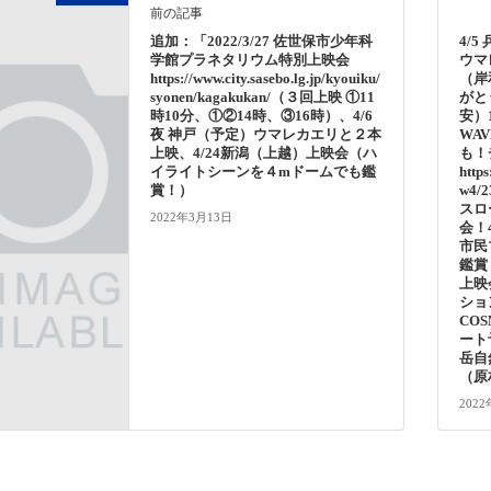
前の記事
追加：「2022/3/27 佐世保市少年科
4/5
学館プラネタリウム特別上映会
ウマ
https://www.city.sasebo.lg.jp/kyouiku/
（岸
syonen/kagakukan/（３回上映 ①11
がと
時10分、①②14時、③16時）、4/6
安）
夜 神戸（予定）ウマレカエリと２本
WAV
上映、4/24新潟（上越）上映会（ハ
も！
イライトシーンを４mドームでも鑑
http
賞！）
w4/
スロ
2022年3月13日
会！4
市民
鑑賞
上映
ション
CO
ート予
岳自
（原
202