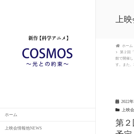
上映
ホーム
第２回「
館で開催し
す。また、
2022
上映
ホーム
第２
上映会情報他NEWS