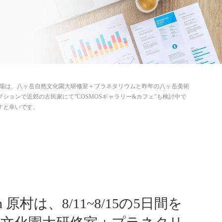
ます！（会場は、八ヶ岳自然文化園大研修室＋プラネタリウムと昨年の八ヶ岳美術
ョンで近郊の古民家にて”COSMOSギャラリー&カフェ”も検討中で
すと幸いです。
原村は、8/11~8/15の5日間を