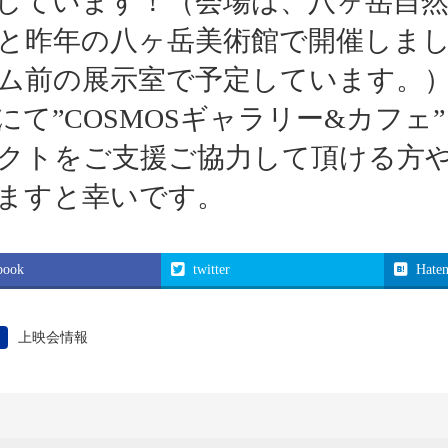
しています！（会場は、八ヶ岳自
と昨年の八ヶ岳美術館で開催しま
ム前の展示室で予定しています。
にて”COSMOSギャラリー&カフ
クトをご支援ご協力して頂ける方
ますと幸いです。
book
twitter
Hate
上映会情報