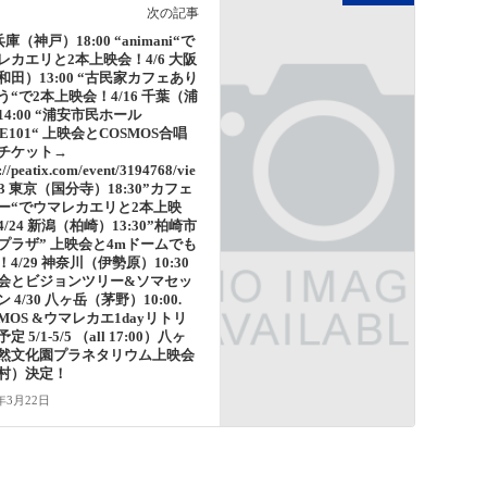
次の記事
 兵庫（神戸）18:00 “animani“で
レカエリと2本上映会！4/6 大阪
和田）13:00 “古民家カフェあり
う“で2本上映会！4/16 千葉（浦
14:00 “浦安市民ホール
E101“ 上映会とCOSMOS合唱
チケット→
s://peatix.com/event/3194768/vie
23 東京（国分寺）18:30”カフェ
ー“でウマレカエリと2本上映
/24 新潟（柏崎）13:30”柏崎市
プラザ” 上映会と4mドームでも
！4/29 神奈川（伊勢原）10:30
会とビジョンツリー&ソマセッ
 4/30 八ヶ岳（茅野）10:00.
SMOS &ウマレカエ1dayリトリ
定 5/1-5/5 （all 17:00）八ヶ
然文化園プラネタリウム上映会
村）決定！
2年3月22日